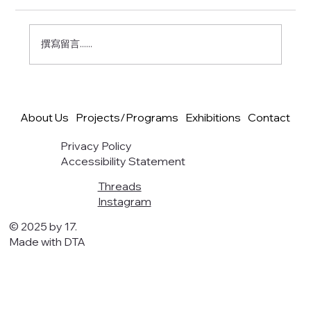
撰寫留言......
2026 紙飛機計畫：印度達利特族群觀察紀
錄 Part 7 (End)
About Us
Projects/Programs
Exhibitions
Contact
Privacy Policy
Accessibility Statement
Threads
Instagram
© 2025 by 17.
Made with DTA