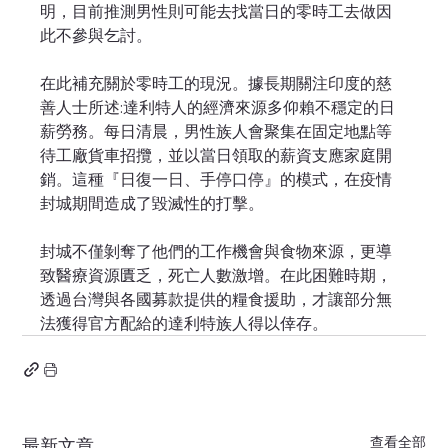
明，目前推測男性則可能去找當日的零時工去做因
此不參與乞討。
在此補充關於零時工的現況。據長期關注印度的慈
善人士所述:達利特人的經濟來源多仰賴不穩定的日
薪勞務。每日清晨，男性族人會聚集在固定地點等
待工廠貨車招攬，並以當日領取的薪資支應家庭開
銷。這種『日復一日、手停口停』的模式，在疫情
封城期間造成了毀滅性的打擊。
封城不僅剝奪了他們的工作機會與食物來源，更導
致醫療資源匱乏，死亡人數激增。在此困難時期，
透過台灣與各國募款提供的糧食援助，才讓部分無
法獲得官方配給的達利特族人得以倖存。
查看全部
最新文章