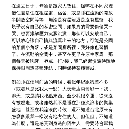
在過去日子，無論是跟家人暫住、輾轉在不同家裡
借住還是住在租屋處、宿舍、或是睡在流動的開放
半開放空間等等，無論是有屋簷還是沒有屋簷，我
幾乎沒有自己的私密空間，如果真的需要偷偷哭ㄧ
哭、想要排解壓力沉澱沉澱，那個可以安放自己，
可以放心讓自己情緒流露出來的地方，可能是公園
的某個小角落，或是某間廁所裡，我好像也習慣
了。在流動的空間中，甚至在更早在原生家庭，那
個每天被咆哮、辱罵、打/揍，我已經習慣隨時隨地
保持跟周遭某種連結，同時保持某種警戒。
例如睡在便利商店的時候，看似年紀跟我差不多
（或者只是比我大一點）大夜班店員會顧一下我，
聊天、或是請我吃點東西。至少我很幸運，從來沒
有被趕走。或者雖然我不是睡在那種流浪者的聚集
盛地，甚至在我流浪的時候，還不知道台北原來有
怎麼多跟我一樣沒有地方住的人。但但但，不知道
為什麼，還是感受到身邊的陌生人，需要時會幫我