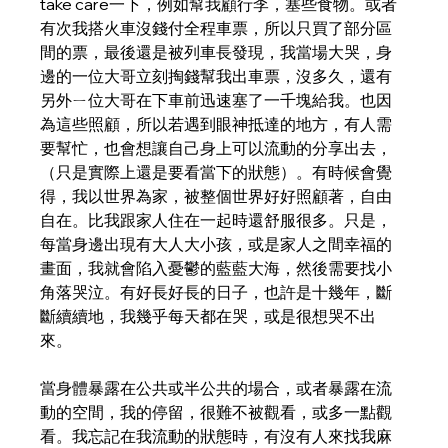
take care一下，例如幫我顧行李，塞些食物。或者
有次我搭火車沒錢付全程車票，所以只買了部分區
間的票，最後還是被列車長發現，我當場大哭，身
邊的一位大哥立刻掏錢幫我出車票，沒多久，還有
另外ㄧ位大哥在下車前迅速塞了一千塊給我。也因
為這些照顧，所以若遇到眼神抵達的地方，有人需
要幫忙，也會想讓自己身上可以流動的分享出去，
（只是實際上還是要看當下的狀態）。有時候會覺
得，我以世界為家，被整個世界好好照顧著，自由
自在。比我跟家人住在一起時還舒服很多。只是，
每當身邊出現有大人大小孩，或是家人之間幸福的
畫面，我就會陷入憂鬱的藍藍大海，然後需要找小
角落哭泣。有好長好長的日子，也許是十幾年，斷
斷續續地，我幾乎每天都在哭，或是很想哭不出
來。
當身體暴露在公共或半公共的場合，或者暴露在流
動的空間，我的停留，很難不被觀看，或多一點觀
看。我忘記在我流動的狀態時，有沒有人來找我麻