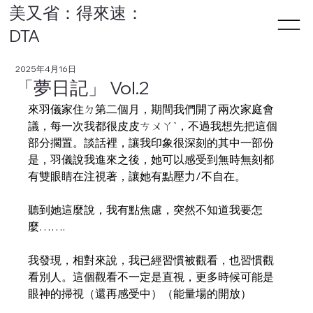
美又省：得來速：
DTA
2025年4月16日
「夢日記」 Vol.2
來羽儀家住ㄉ第二個月，期間我們開了兩次家庭會
議，每一次我都很皮皮ㄘㄨㄚˋ，不過我想先把這個
部分擱置。談話裡，讓我印象很深刻的其中一部份
是，羽儀說我進來之後，她可以感受到無時無刻都
有雙眼睛在注視著，讓她有點壓力/不自在。
聽到她這麼說，我有點焦慮，突然不知道我要怎
麼…….
我發現，相對來說，我已經習慣被觀看，也習慣觀
看別人。這個觀看不一定是直視，更多時候可能是
眼神的掃視（還再感受中）（能量場的開放）