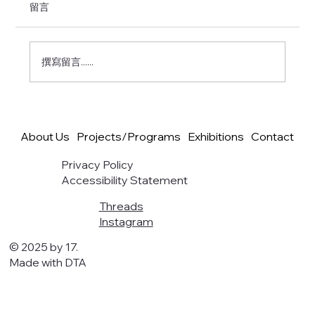
留言
撰寫留言......
2026 紙飛機計畫：印度達利特族群觀察紀
錄 Part 7 (End)
About Us
Projects/Programs
Exhibitions
Contact
Privacy Policy
Accessibility Statement
Threads
Instagram
© 2025 by 17.
Made with DTA