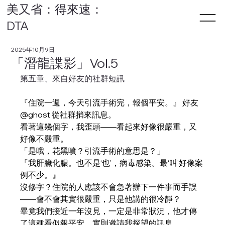
美又省：得來速：
DTA
2025年10月9日
「潛龍諜影」Vol.5
第五章、來自好友的社群短訊
『住院一週，今天引流手術完，報個平安。』 好友
@ghost 從社群捎來訊息。
看著這幾個字，我歪頭——看起來好像很嚴重，又
好像不嚴重。
「是哦，花黑噴？引流手術的意思是？」
『我肝臟化膿。也不是‘也’，病毒感染。最‘叫’好像案
例不少。』
沒修字？住院的人應該不會急著辦下一件事而手誤
——會不會其實很嚴重，只是他講的很冷靜？
畢竟我們接近一年沒見，一定是非常狀況，他才傳
了這種看似報平安，實則邀請我探望的訊息。