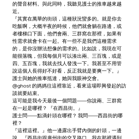
的聲音材料。與此同時，我聽見護士的推車越來越
近。
『其實在萬華的街頭，這種狀況蠻多的。就是你去
吃飯啊，大概半夜的時候，他們就會躺在路邊，或
者樓梯口下面，他們會兩、三群窩在那裡，如果有
性需求就會卡在一起。有一些不是我們這種需求
的，是你沒辦法想像的需求的。比如說，我現在可
能很落魄，但我每個月可以湊出兩、三百塊，或是
四、五百塊，我就去找人發洩一下。我甚至不用管
說這個人長得好不好看，反正我就是要爽一下。』
護士與她的推車抵達，她與我眼神交會。
@ghost 的媽媽往這裡靠近，看來這場即興發起的訪
談就要結束。
這可能是我今天最後一個問題——你說兩、三群窩
在一起是哪裡？ 『在西昌街。』
護士問——點滴針頭在哪裡？ 我問——西昌街的哪
裡？
『這裡這裡。』他一邊露出手臂內側的針頭，一邊
說。『西昌街跟廣州街的交叉路口，我在那裡遇到