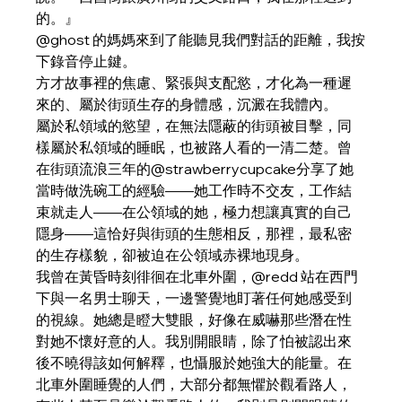
的。』
@ghost 的媽媽來到了能聽見我們對話的距離，我按
下錄音停止鍵。
方才故事裡的焦慮、緊張與支配慾，才化為一種遲
來的、屬於街頭生存的身體感，沉澱在我體內。
屬於私領域的慾望，在無法隱蔽的街頭被目擊，同
樣屬於私領域的睡眠，也被路人看的一清二楚。曾
在街頭流浪三年的@strawberrycupcake分享了她
當時做洗碗工的經驗——她工作時不交友，工作結
束就走人——在公領域的她，極力想讓真實的自己
隱身——這恰好與街頭的生態相反，那裡，最私密
的生存樣貌，卻被迫在公領域赤裸地現身。
我曾在黃昏時刻徘徊在北車外圍，@redd 站在西門
下與一名男士聊天，一邊警覺地盯著任何她感受到
的視線。她總是瞪大雙眼，好像在威嚇那些潛在性
對她不懷好意的人。我別開眼睛，除了怕被認出來
後不曉得該如何解釋，也懾服於她強大的能量。在
北車外圍睡覺的人們，大部分都無懼於觀看路人，