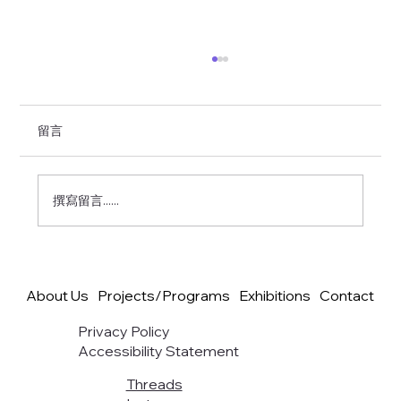
留言
撰寫留言......
2026 紙飛機計畫：印度達利特族群觀察紀
錄 Part 7 (End)
About Us
Projects/Programs
Exhibitions
Contact
Privacy Policy
Accessibility Statement
Threads