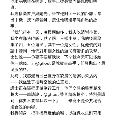
他虛弱地坐在病床，故事正從身體內部竄爬到嘴
邊。
我則捨棄窗戶與陽光，坐在他對面一尺的距離，拿
出手機，按下錄音鍵，接住他嘴邊攀爬而出的故
事。
『我記得有一天，凌晨兩點多，我去吃清粥小菜。
我坐在那邊吃飯，點了兩、三樣小菜，我的後面聚
集了四、五位遊民，其中一位是女性。從他們的對
話中聽到，他們對那個女性的遊民有蠻多的攻擊。
比如說——你要不要幫我吹一下？我今天可以多給
你一點錢。』@ghost 是說故事高手，即興拋出了最
刺激的料。
此時，我感覺自己已置身在凌晨的清粥小菜店內
——我坐進了彼時空他的位置裡。
護士正在隔壁床做例行工作，他們交談的聲音越來
越大——應該說，@ghost 聲音越來越小，特別是講
到「你要不要幫我吹一下」——畢竟不是公共場合
適合說的內容。
我得傾身，把手機靠近他的嘴，以確保收集到可用