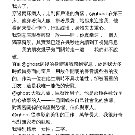
我去了。
穿過兩床病人，走到窗戶邊的角落，@ghost 在第三
床。他穿著病人服，掛著尿袋，站起來迎接我。他
看起來憂心忡忡，行動緩慢，身體失去重心。
我刻意表現得輕鬆，說——哇，你真幸運，一個人
獨享窗景。其實我已經在幾秒鐘內讀到了視覺訊息
——我的朋友幾乎鬼門關前走一遭——我們都不說
破。
直面@ghost病後的身體讓我感到窒息，於是我大多
時候轉身面向窗戶，用故作開朗的聲音說些有的沒
的。作為一位在他生病時不具功能性，卻被看重的
朋友，這是我唯一能做的安慰。
@ghost 大我六歲，巨蟹座男子。他是那種喜歡分享
內心故事的人——主題圍繞在自己社會化的焦慮、
對親密關係的渴望與恐懼、信仰與家人。
@ghost 從事影劇美術的工作，萬華長大。我很好奇
他對無家者的觀察。
我特別標示「女性」二字。