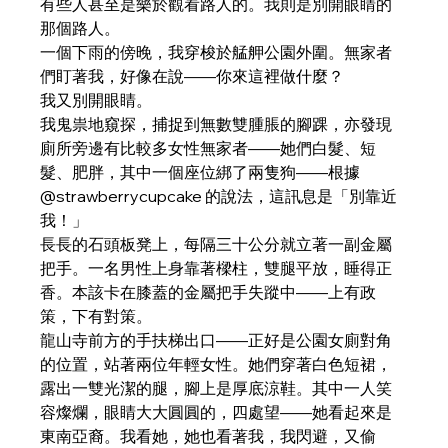
有些人甚至是樂於觀看路人的。我則是別開眼睛的
那個路人。
一個下雨的傍晚，我穿梭於艋舺公園外圍。無家者
們盯著我，好像在說——你來這裡做什麼？
我又別開眼睛。
我鬼祟地窺探，捕捉到無數雙腫脹的腳踝，亦發現
廁所旁邊有比較多女性無家者——她們白髮、短
髮、肥胖，其中一個座位綁了兩隻狗——根據
@strawberrycupcake 的說法，這訊息是「別靠近
我！」
長長的石頭板凳上，每隔三十公分就立著一副金屬
把手。一名男性上身靠著樑柱，雙腿平放，睡得正
香。本該卡在膝蓋的金屬把手失蹤中——上有政
策，下有對策。
龍山寺前方的手扶梯出口——正好是公園女廁對角
的位置，站著兩位年輕女性。她們穿著白色短裙，
露出一雙光潔的腿，腳上是厚底涼鞋。其中一人笑
容燦爛，眼睛大大圓圓的，四處望——她看起來是
東南亞裔。我看她，她也看著我，我閃避，又偷